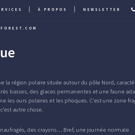
|
|
ERVICES
À PROPOS
NEWSLETTER
FOREST.COM
que
e la région polaire située autour du pôle Nord, caracté
rès basses, des glaces permanentes et une faune ada
 les ours polaires et les phoques. C’est une zone frag
c’est autre chose.
s naufragés, des crayons… Bref, une journée normale