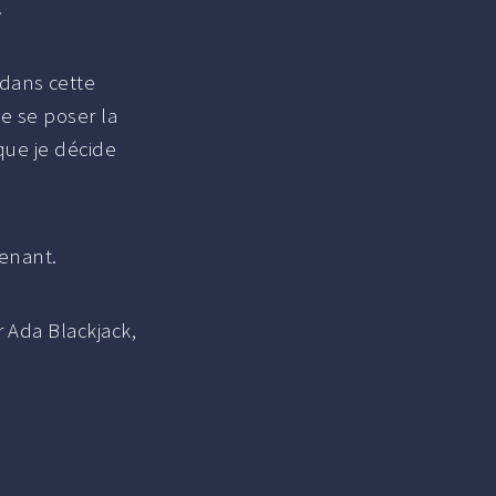
.
dans cette
de se poser la
 que je décide
renant.
 Ada Blackjack,