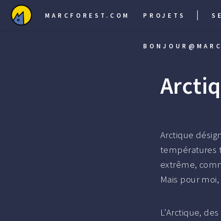
|
MARCFOREST.COM
PROJETS
S
BONJOUR@MARC
Arcti
Arctique désign
températures t
extrême, comme
Mais pour moi, 
L’Arctique, de