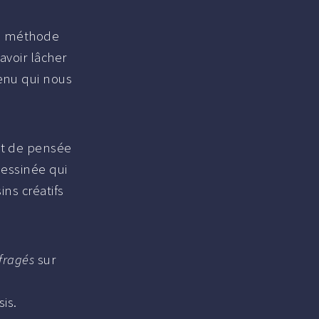
ne méthode
avoir lâcher
tenu qui nous
pt de pensée
dessinée qui
ins créatifs
fragés
sur
sis.